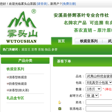
您好！欢迎光临雾头山茶园
[请登录]
，新用户？
[免费注册]
首页
铁观音系列
武
热门关键词：
观音王
至尊
茶魁
御品
参赛
产品分类
茶客下单
铁观音系列
品名：
清香型铁观音
包装：
韵香型铁观音
数量：
* (单
浓香型(焙火茶)
邮寄方式：
*
礼品盒专区
姓名：
联系电话：