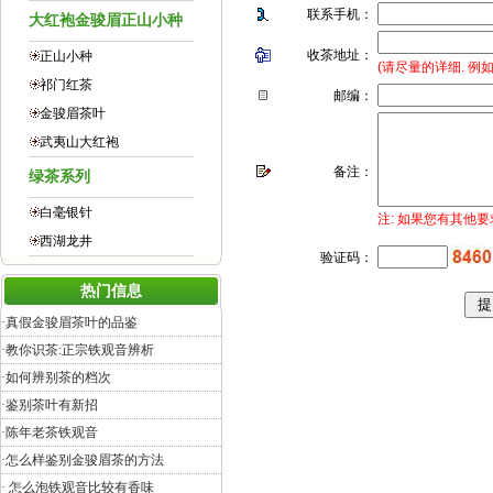
联系手机：
大红袍金骏眉正山小种
收茶地址：
正山小种
(请尽量的详细. 例
祁门红茶
邮编：
金骏眉茶叶
武夷山大红袍
备注：
绿茶系列
白毫银针
注: 如果您有其他
西湖龙井
验证码：
热门信息
·
真假金骏眉茶叶的品鉴
·
教你识茶:正宗铁观音辨析
·
如何辨别茶的档次
·
鉴别茶叶有新招
·
陈年老茶铁观音
·
怎么样鉴别金骏眉茶的方法
·
怎么泡铁观音比较有香味