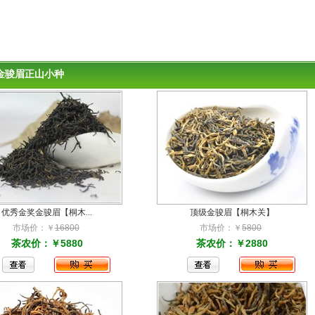
金骏眉正山小种
优秀金奖金骏眉【桐木...
顶级金骏眉【桐木关】
市场价：￥
16800
市场价：￥
5800
茶农价：￥5880
茶农价：￥2880