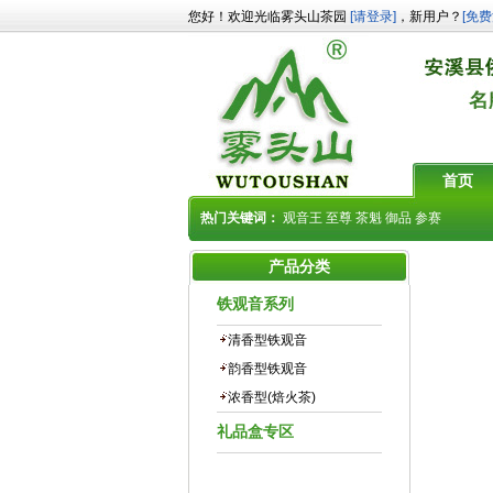
您好！欢迎光临雾头山茶园
[请登录]
，新用户？
[免费
首页
热门关键词：
观音王
至尊
茶魁
御品
参赛
产品分类
铁观音系列
清香型铁观音
韵香型铁观音
浓香型(焙火茶)
礼品盒专区