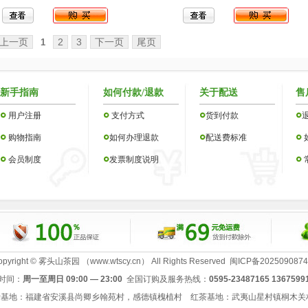
上一页
2
3
下一页
尾页
1
新手指南
如何付款/退款
关于配送
售
用户注册
支付方式
货到付款
购物指南
如何办理退款
配送费标准
会员制度
发票制度说明
opyright © 雾头山茶园 （www.wtscy.cn） All Rights Reserved
闽ICP备202509087
时间：
周一至周日 09:00 — 23:00
全国订购及服务热线：
0595-23487165 1367599
叶基地：福建省安溪县尚卿乡翰苑村，感德镇槐植村 红茶基地：武夷山星村镇桐木关