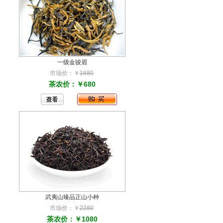
一级金骏眉
市场价：￥
1680
茶农价：￥680
武夷山臻品正山小种
市场价：￥
2280
茶农价：￥1080