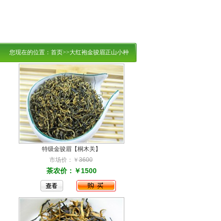
您现在的位置：
首页
>>大红袍金骏眉正山小种
特级金骏眉【桐木关】
市场价：￥
3600
茶农价：￥1500