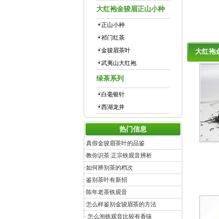
大红袍金骏眉正山小种
正山小种
祁门红茶
金骏眉茶叶
大红袍
武夷山大红袍
绿茶系列
白毫银针
西湖龙井
热门信息
·
真假金骏眉茶叶的品鉴
·
教你识茶:正宗铁观音辨析
·
如何辨别茶的档次
·
鉴别茶叶有新招
·
陈年老茶铁观音
·
怎么样鉴别金骏眉茶的方法
·
怎么泡铁观音比较有香味