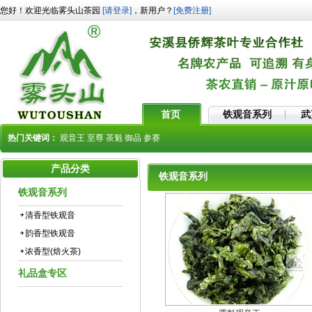
您好！欢迎光临雾头山茶园
[请登录]
，新用户？
[免费注册]
首页
铁观音系列
武
热门关键词：
观音王
至尊
茶魁
御品
参赛
产品分类
铁观音系列
铁观音系列
清香型铁观音
韵香型铁观音
浓香型(焙火茶)
礼品盒专区