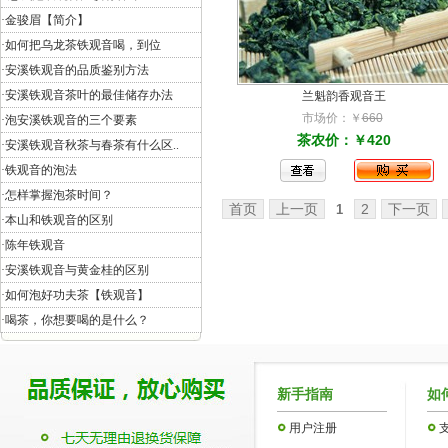
·
金骏眉【简介】
·
如何把乌龙茶铁观音喝，到位
·
安溪铁观音的品质鉴别方法
·
安溪铁观音茶叶的最佳储存办法
兰魁韵香观音王
市场价：￥
660
·
泡安溪铁观音的三个要素
茶农价：￥420
·
安溪铁观音秋茶与春茶有什么区..
·
铁观音的泡法
·
怎样掌握泡茶时间？
首页
上一页
2
下一页
1
·
本山和铁观音的区别
·
陈年铁观音
·
安溪铁观音与黄金桂的区别
·
如何泡好功夫茶【铁观音】
·
喝茶，你想要喝的是什么？
新手指南
如
用户注册