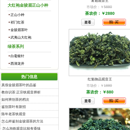
雾魁观音王
大红袍金骏眉正山小种
市场价：￥
5880
茶农价：￥2880
正山小种
祁门红茶
金骏眉茶叶
武夷山大红袍
绿茶系列
白毫银针
西湖龙井
热门信息
红魁御品观音王
·
真假金骏眉茶叶的品鉴
市场价：￥
1880
茶农价：￥880
·
教你识茶:正宗铁观音辨析
·
如何辨别茶的档次
·
鉴别茶叶有新招
·
陈年老茶铁观音
·
怎么样鉴别金骏眉茶的方法
·
怎么泡铁观音比较有香味